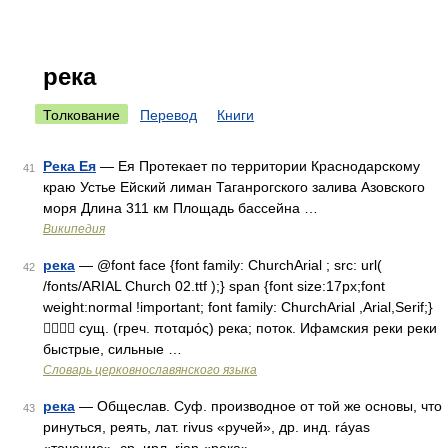
река
Толкование
Перевод
Книги
Река Ея
— Ея Протекает по территории Краснодарскому
41
краю Устье Ейский лиман Таганрогского залива Азовского
моря Длина 311 км Площадь бассейна …
Википедия
река
— @font face {font family: ChurchArial ; src: url(
42
/fonts/ARIAL Church 02.ttf );} span {font size:17px;font
weight:normal !important; font family: ChurchArial ,Arial,Serif;}
 сущ. (греч. ποταμός) река; поток. Ифамския реки реки
быстрые, сильные …
Словарь церковнославянского языка
река
— Общеслав. Суф. производное от той же основы, что
43
ринуться, реять, лат. rivus «ручей», др. инд. ráyas