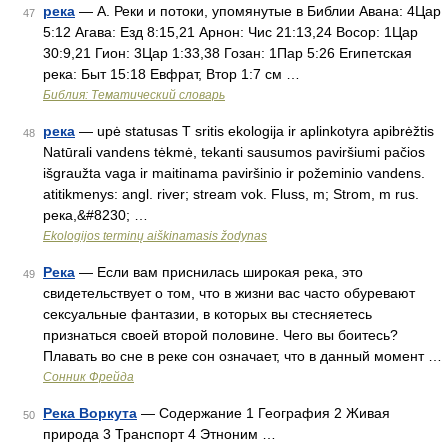
река
— А. Реки и потоки, упомянутые в Библии Авана: 4Цар
47
5:12 Агава: Езд 8:15,21 Арнон: Чис 21:13,24 Восор: 1Цар
30:9,21 Гион: 3Цар 1:33,38 Гозан: 1Пар 5:26 Египетская
река: Быт 15:18 Евфрат, Втор 1:7 см …
Библия: Тематический словарь
река
— upė statusas T sritis ekologija ir aplinkotyra apibrėžtis
48
Natūrali vandens tėkmė, tekanti sausumos paviršiumi pačios
išgraužta vaga ir maitinama paviršinio ir požeminio vandens.
atitikmenys: angl. river; stream vok. Fluss, m; Strom, m rus.
река,&#8230; …
Ekologijos terminų aiškinamasis žodynas
Река
— Если вам приснилась широкая река, это
49
свидетельствует о том, что в жизни вас часто обуревают
сексуальные фантазии, в которых вы стесняетесь
признаться своей второй половине. Чего вы боитесь?
Плавать во сне в реке сон означает, что в данный момент …
Cонник Фрейда
Река Воркута
— Содержание 1 География 2 Живая
50
природа 3 Транспорт 4 Этноним …