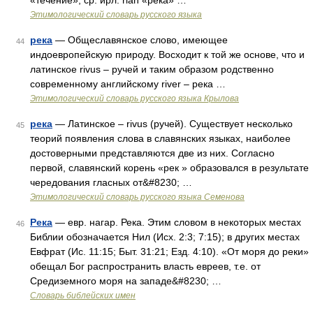
«течение», ср. ирл. rian «река» …
Этимологический словарь русского языка
река
— Общеславянское слово, имеющее
44
индоевропейскую природу. Восходит к той же основе, что и
латинское rivus – ручей и таким образом родственно
современному английскому river – река …
Этимологический словарь русского языка Крылова
река
— Латинское – rivus (ручей). Существует несколько
45
теорий появления слова в славянских языках, наиболее
достоверными представляются две из них. Согласно
первой, славянский корень «рек » образовался в результате
чередования гласных от&#8230; …
Этимологический словарь русского языка Семенова
Река
— евр. нагар. Река. Этим словом в некоторых местах
46
Библии обозначается Нил (Исх. 2:3; 7:15); в других местах
Евфрат (Ис. 11:15; Быт. 31:21; Езд. 4:10). «От моря до реки»
обещал Бог распространить власть евреев, т.е. от
Средиземного моря на западе&#8230; …
Словарь библейских имен